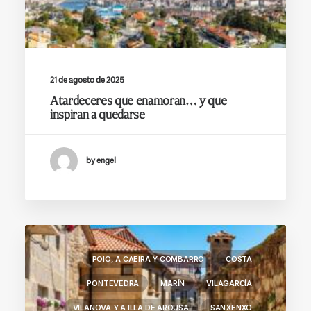
21 de agosto de 2025
Atardeceres que enamoran… y que
inspiran a quedarse
by engel
POIO, A CAEIRA Y COMBARRO
COSTA
PONTEVEDRA
MARÍN
VILAGARCÍA
VILANOVA Y A ILLA DE AROUSA
SANXENXO