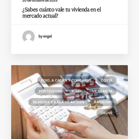
20 de octubre de 2025
¿Sabes cuánto vale tu vivienda en el
mercado actual?
by engel
POIO, A CAEIRA Y COMBARRO
COSTA
PONTEVEDRA
MARÍN
VILAGARCÍA
VILANOVA Y A ILLA DE AROUSA
SANXENXO
GROVE