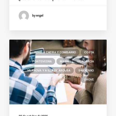
by engel
POIO, A CAEIRA Y COMBARRO
COSTA
PONTEVEDRA
MARÍN
VILAGARCÍA
VILANOVA Y A ILLA DE AROUSA
SANXENXO
GROVE