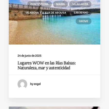
PONTEVEDRA
MARÍN
VILAGARCÍA
VILANOVA Y A ILLA DE AROUSA
SANXENXO
GROVE
24 de junio de 2025
Lugares WOW en las Rías Baixas:
Naturaleza, mar y autenticidad
by engel