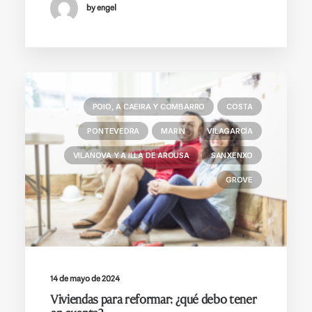
by engel
POIO, A CAEIRA Y COMBARRO
COSTA
PONTEVEDRA
MARÍN
VILAGARCÍA
VILANOVA Y A ILLA DE AROUSA
SANXENXO
GROVE
14 de mayo de 2024
Viviendas para reformar: ¿qué debo tener