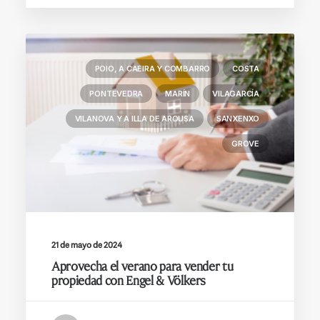
POIO, A CAEIRA Y COMBARRO
COSTA
PONTEVEDRA
MARÍN
VILAGARCÍA
VILANOVA Y A ILLA DE AROUSA
SANXENXO
GROVE
21 de mayo de 2024
Aprovecha el verano para vender tu
propiedad con Engel & Völkers