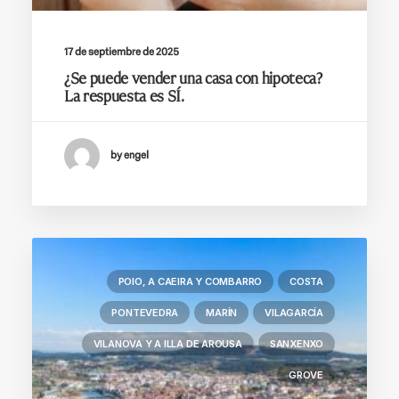
17 de septiembre de 2025
¿Se puede vender una casa con hipoteca?
La respuesta es SÍ.
by engel
POIO, A CAEIRA Y COMBARRO
COSTA
PONTEVEDRA
MARÍN
VILAGARCÍA
VILANOVA Y A ILLA DE AROUSA
SANXENXO
GROVE