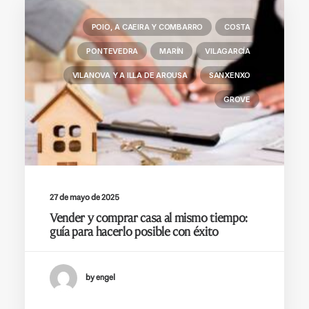
POIO, A CAEIRA Y COMBARRO
COSTA
PONTEVEDRA
MARÍN
VILAGARCÍA
VILANOVA Y A ILLA DE AROUSA
SANXENXO
GROVE
27 de mayo de 2025
Vender y comprar casa al mismo tiempo:
guía para hacerlo posible con éxito
by engel