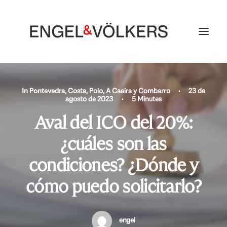
In
Pontevedra
,
Costa
,
Poio, A Caeira y Combarro
•
23 de
agosto de 2023
•
5 Minutes
Aval del ICO del 20%:
¿cuáles son las
condiciones? ¿Dónde y
cómo puedo solicitarlo?
engel