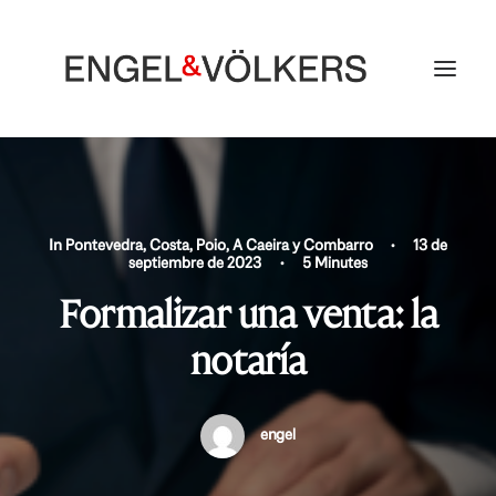
In
Pontevedra
,
Costa
,
Poio, A Caeira y Combarro
•
13 de
septiembre de 2023
•
5 Minutes
Formalizar una venta: la
notaría
engel