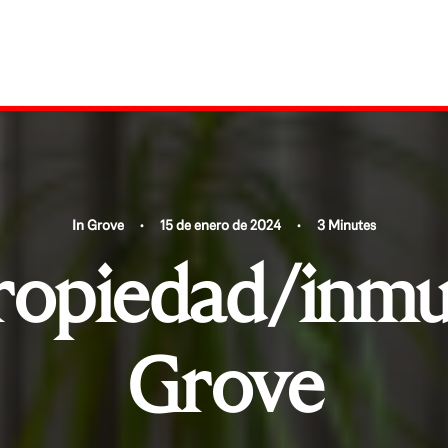
In
Grove
•
15 de enero de 2024
•
3 Minutes
ropiedad/inmu
Grove