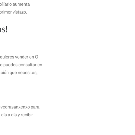
biliario aumenta
primer vistazo.
s!
i quieres vender en O
ue puedes consultar en
mación que necesitas,
tevedrasanxenxo para
ía a día y recibir