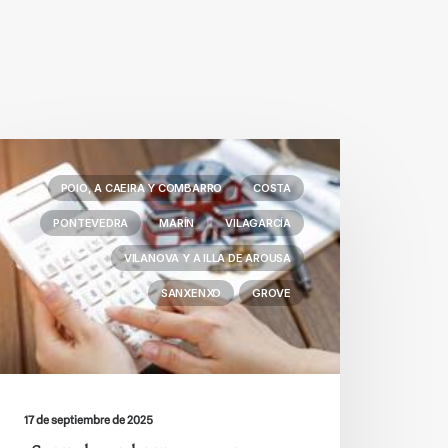
POIO, A CAEIRA Y COMBARRO
COSTA
PONTEVEDRA
MARÍN
VILAGARCÍA
VILANOVA Y A ILLA DE AROUSA
SANXENXO
GROVE
17 de septiembre de 2025