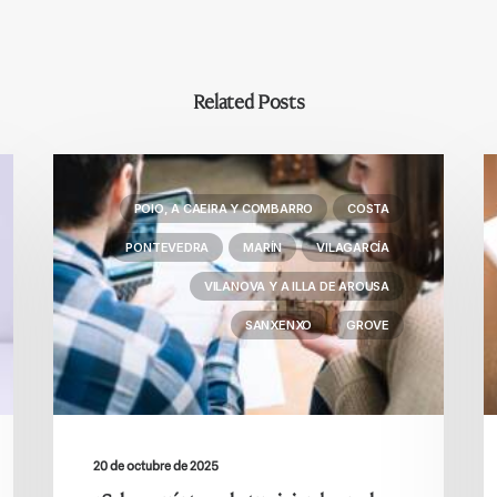
Related Posts
POIO, A CAEIRA Y COMBARRO
COSTA
PONTEVEDRA
MARÍN
VILAGARCÍA
VILANOVA Y A ILLA DE AROUSA
SANXENXO
GROVE
20 de octubre de 2025