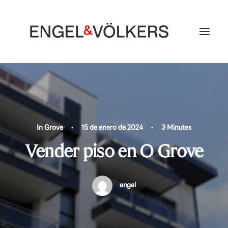
In
Grove
•
15 de enero de 2024
•
3 Minutes
Vender piso en O Grove
engel