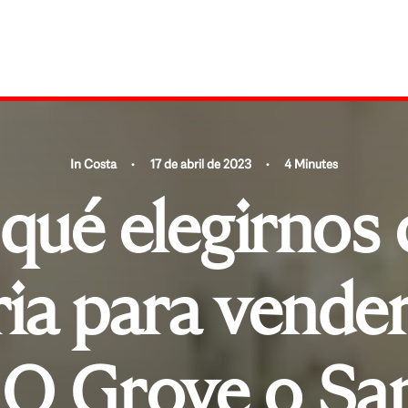
In
Costa
•
17 de abril de 2023
•
4 Minutes
 qué elegirnos
ria para vender
n O Grove o Sa