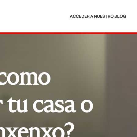
ACCEDER A NUESTRO BLOG
 como
 tu casa o
nxenxo?