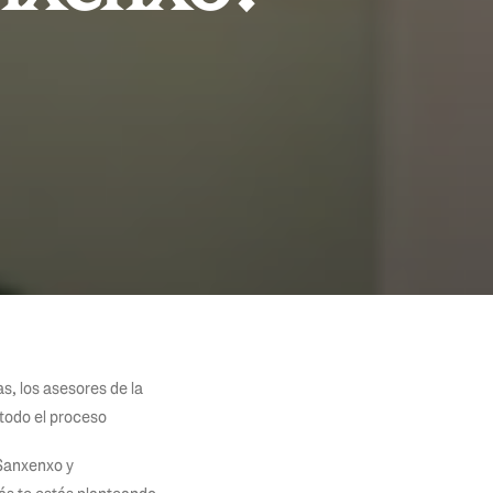
s, los asesores de la
todo el proceso
 Sanxenxo y