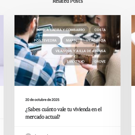
Related Posts
POIO, A CAEIRA Y COMBARRO
COSTA
PONTEVEDRA
MARÍN
VILAGARCÍA
VILANOVA Y A ILLA DE AROUSA
SANXENXO
GROVE
20 de octubre de 2025
¿Sabes cuánto vale tu vivienda en el
mercado actual?