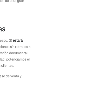
los de esta gran
as
respo, 3)
estará
ones sin retrasos ni
estión documental.
idad, potenciamos el
 clientes.
ceso de venta y