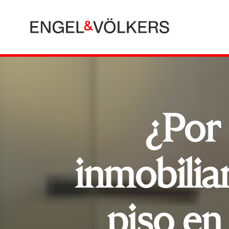
¿Por
inmobilia
piso e