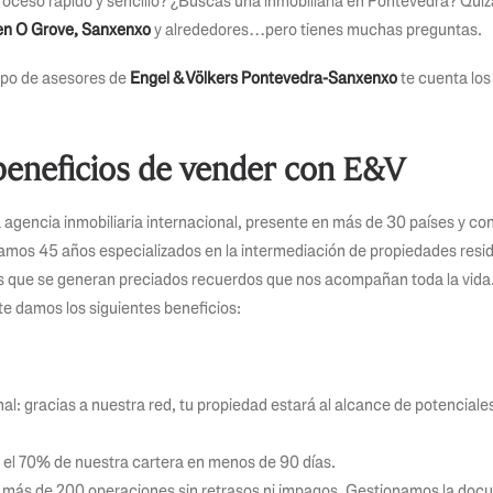
roceso rápido y sencillo? ¿Buscas una inmobiliaria en Pontevedra? Quiz
 en O Grove, Sanxenxo
y alrededores…pero tienes muchas preguntas.
uipo de asesores de
Engel & Völkers Pontevedra-Sanxenxo
te cuenta los
beneficios de vender con E&V
a agencia inmobiliaria internacional, presente en más de 30 países y c
amos 45 años especializados en la intermediación de propiedades resi
as que se generan preciados recuerdos que nos acompañan toda la vida. 
te damos los siguientes beneficios:
al: gracias a nuestra red, tu propiedad estará al alcance de potencia
el 70% de nuestra cartera en menos de 90 días.
os más de 200 operaciones sin retrasos ni impagos. Gestionamos la do