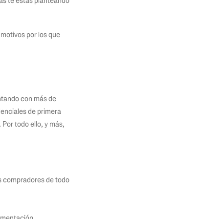
ás te estás planteando
 motivos por los que
ontando con más de
denciales de primera
Por todo ello, y más,
les compradores de todo
cumentación