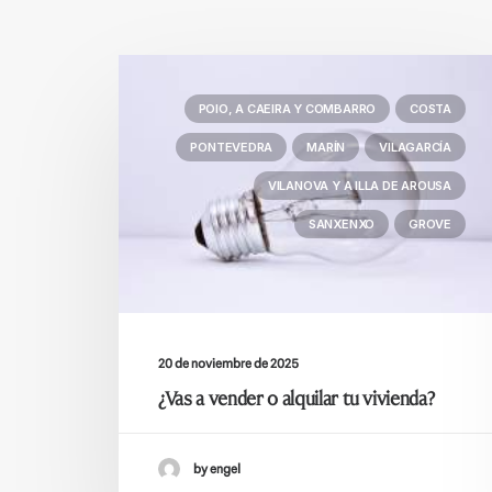
POIO, A CAEIRA Y COMBARRO
COSTA
PONTEVEDRA
MARÍN
VILAGARCÍA
VILANOVA Y A ILLA DE AROUSA
SANXENXO
GROVE
20 de noviembre de 2025
¿Vas a vender o alquilar tu vivienda?
by engel