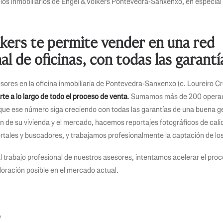
os inmobiliarios de Engel & Völkers Pontevedra-Sanxenxo, en especial 
lkers te permite vender en una red
al de oficinas, con todas las garantí
ores en la oficina inmobiliaria de Pontevedra-Sanxenxo (c. Loureiro C
e a lo largo de todo el proceso de venta
. Sumamos más de 200 operaci
ue ese número siga creciendo con todas las garantías de una buena g
n de su vivienda y el mercado, hacemos reportajes fotográficos de cal
tales y buscadores, y trabajamos profesionalmente la captación de los
 al trabajo profesional de nuestros asesores, intentamos acelerar el pro
loración posible en el mercado actual.