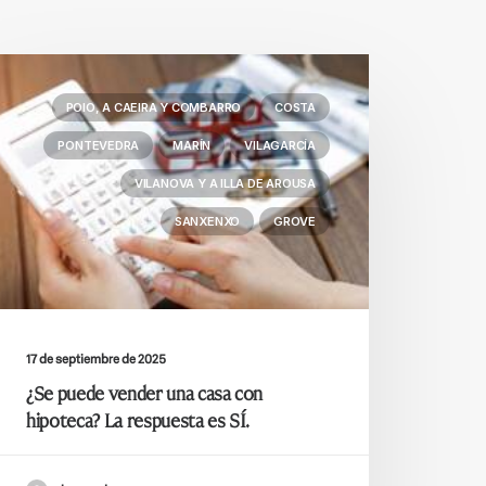
POIO, A CAEIRA Y COMBARRO
COSTA
PONTEVEDRA
MARÍN
VILAGARCÍA
VILANOVA Y A ILLA DE AROUSA
SANXENXO
GROVE
17 de septiembre de 2025
¿Se puede vender una casa con
hipoteca? La respuesta es SÍ.