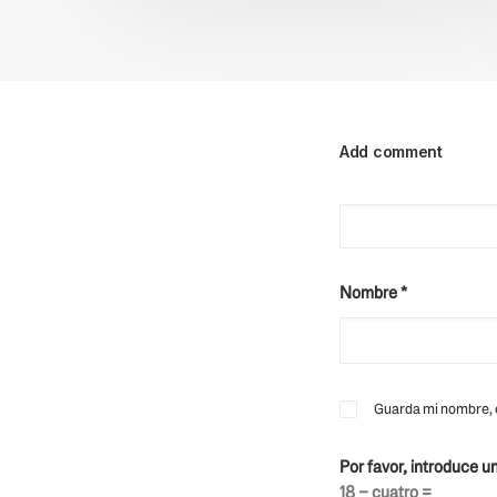
Add comment
Nombre
*
Guarda mi nombre, c
Por favor, introduce u
18 − cuatro =