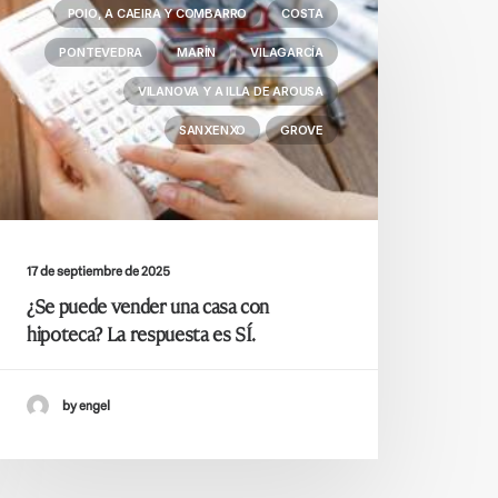
POIO, A CAEIRA Y COMBARRO
COSTA
PONTEVEDRA
MARÍN
VILAGARCÍA
VILANOVA Y A ILLA DE AROUSA
SANXENXO
GROVE
17 de septiembre de 2025
¿Se puede vender una casa con
hipoteca? La respuesta es SÍ.
by engel