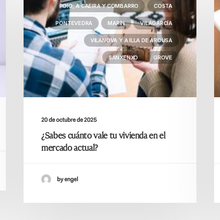
POIO, A CAEIRA Y COMBARRO
COSTA
PONTEVEDRA
MARÍN
VILAGARCÍA
VILANOVA Y A ILLA DE AROUSA
SANXENXO
GROVE
20 de octubre de 2025
¿Sabes cuánto vale tu vivienda en el
mercado actual?
by engel