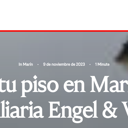
In
Marín
•
9 de noviembre de 2023
•
1 Minute
tu piso en Marí
liaria Engel & 