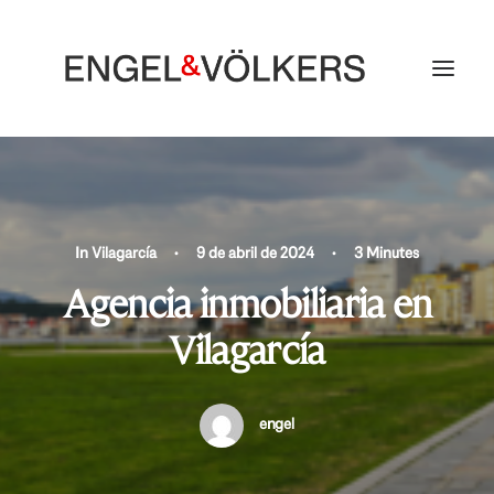
In
Vilagarcía
•
9 de abril de 2024
•
3 Minutes
Agencia inmobiliaria en
Vilagarcía
engel